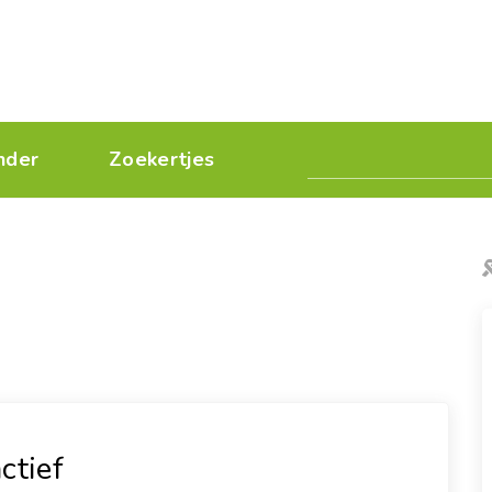
nder
Zoekertjes
ctief