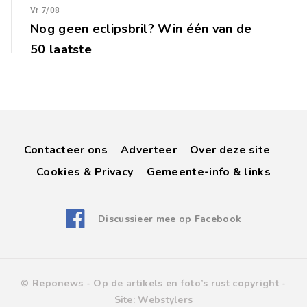
Vr 7/08
Nog geen eclipsbril? Win één van de
50 laatste
Contacteer ons
Adverteer
Over deze site
Cookies & Privacy
Gemeente-info & links
Discussieer mee op Facebook
© Reponews -
Op de artikels en foto’s rust copyright
-
Site:
Webstylers