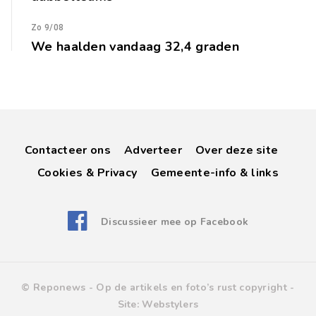
Zo 9/08
We haalden vandaag 32,4 graden
Contacteer ons
Adverteer
Over deze site
Cookies & Privacy
Gemeente-info & links
Discussieer mee op Facebook
© Reponews -
Op de artikels en foto’s rust copyright
-
Site:
Webstylers