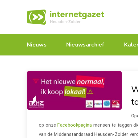
Nieuws
Nieuwsarchief
Kale
W
t
Opg
op onze
Facebookpagina
mensen te taggen di
van de Middenstandsraad Heusden-Zolder verdi