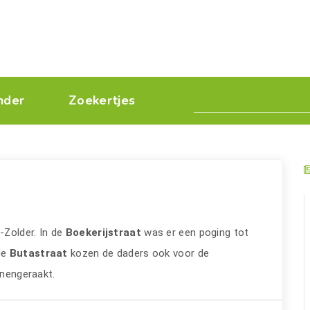
nder
Zoekertjes
Zolder. In de
Boekerijstraat
was er een poging tot
de
Butastraat
kozen de daders ook voor de
nnengeraakt.