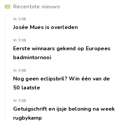
Recentste nieuws
Vr 7/08
Josée Mues is overleden
Vr 7/08
Eerste winnaars gekend op Europees
badmintornooi
Vr 7/08
Nog geen eclipsbril? Win één van de
50 laatste
Vr 7/08
Getuigschrift en ijsje beloning na week
rugbykamp