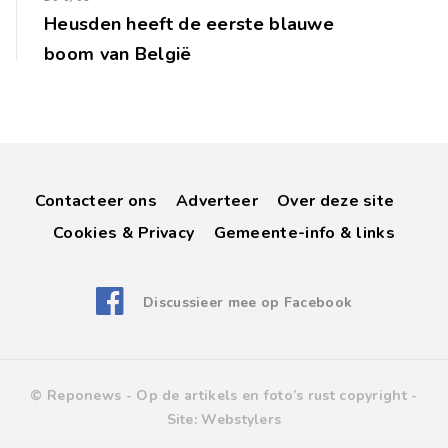
Heusden heeft de eerste blauwe
boom van België
Contacteer ons
Adverteer
Over deze site
Cookies & Privacy
Gemeente-info & links
Discussieer mee op Facebook
© Reponews -
Op de artikels en foto’s rust copyright
-
Site:
Webstylers