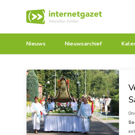
Nieuws
Nieuwsarchief
Kale
V
S
Ond
Sa
ext