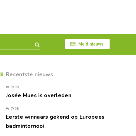
Meld nieuws
Recentste nieuws
Vr 7/08
Josée Mues is overleden
Vr 7/08
Eerste winnaars gekend op Europees
badmintornooi