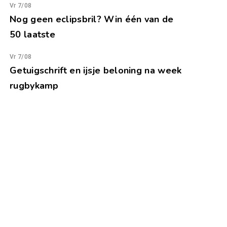
Vr 7/08
Nog geen eclipsbril? Win één van de
50 laatste
Vr 7/08
Getuigschrift en ijsje beloning na week
rugbykamp