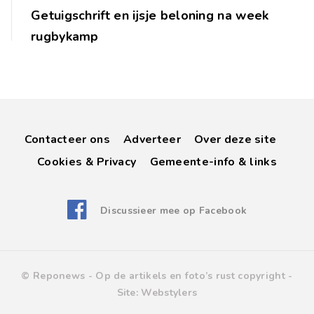
Getuigschrift en ijsje beloning na week
rugbykamp
Contacteer ons
Adverteer
Over deze site
Cookies & Privacy
Gemeente-info & links
Discussieer mee op Facebook
© Reponews -
Op de artikels en foto’s rust copyright
-
Site:
Webstylers