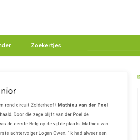
nder
Zoekertjes
unior
en rond circuit Zolderheeft
Mathieu van der Poel
aald. Door die zege blijft van der Poel de
s de eerste Belg op de vijfde plaats. Mathieu van
erste achtervolger Logan Owen. "Ik had alweer een