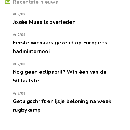
Recentste nieuws
Vr 7/08
Josée Mues is overleden
Vr 7/08
Eerste winnaars gekend op Europees
badmintornooi
Vr 7/08
Nog geen eclipsbril? Win één van de
50 laatste
Vr 7/08
Getuigschrift en ijsje beloning na week
rugbykamp