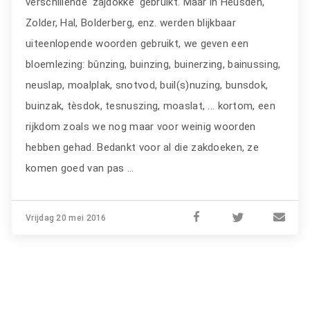
verschillende 'zajdokke' gebruikt. Maar in Heusden,
Zolder, Hal, Bolderberg, enz. werden blijkbaar
uiteenlopende woorden gebruikt, we geven een
bloemlezing: bûnzing, buinzing, buinerzing, bainussing,
neuslap, moalplak, snotvod, buil(s)nuzing, bunsdok,
buinzak, tèsdok, tesnuszing, moaslat, ... kortom, een
rijkdom zoals we nog maar voor weinig woorden
hebben gehad. Bedankt voor al die zakdoeken, ze
komen goed van pas ...
Vrijdag 20 mei 2016