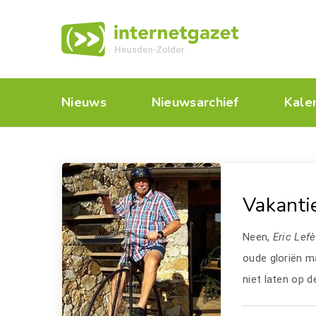
Nieuws
Nieuwsarchief
Kale
Vakanti
Neen,
Eric Lef
oude gloriën m
niet laten op 