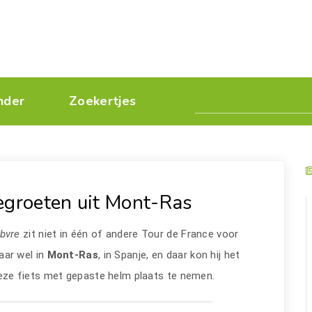
nder
Zoekertjes
egroeten uit Mont-Ras
èbvre
zit niet in één of andere Tour de France voor
aar wel in
Mont-Ras
, in Spanje, en daar kon hij het
deze fiets met gepaste helm plaats te nemen.