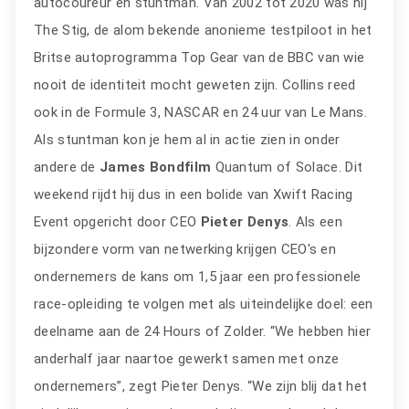
autocoureur en stuntman. Van 2002 tot 2020 was hij
The Stig, de alom bekende anonieme testpiloot in het
Britse autoprogramma Top Gear van de BBC van wie
nooit de identiteit mocht geweten zijn. Collins reed
ook in de Formule 3, NASCAR en 24 uur van Le Mans.
Als stuntman kon je hem al in actie zien in onder
andere de
James Bondfilm
Quantum of Solace. Dit
weekend rijdt hij dus in een bolide van Xwift Racing
Event opgericht door CEO
Pieter
Denys
. Als een
bijzondere vorm van netwerking krijgen CEO's en
ondernemers de kans om 1,5 jaar een professionele
race-opleiding te volgen met als uiteindelijke doel: een
deelname aan de 24 Hours of Zolder. “We hebben hier
anderhalf jaar naartoe gewerkt samen met onze
ondernemers”, zegt Pieter Denys. “We zijn blij dat het