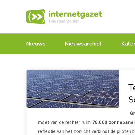
Nieuws
Nieuwsarchief
Kale
T
S
G
moet van de rechter ruim
78.000 zonnepane
reflectie van het zonlicht verblindt de piloten