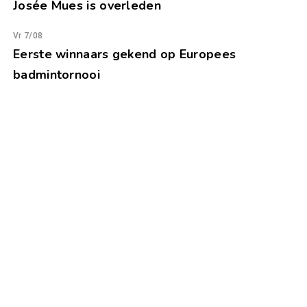
Josée Mues is overleden
Vr 7/08
Eerste winnaars gekend op Europees
badmintornooi