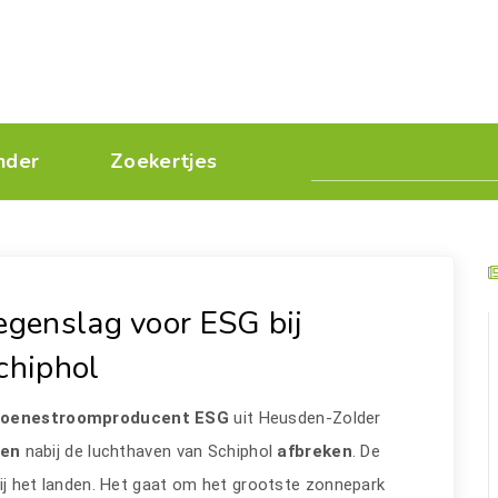
nder
Zoekertjes
egenslag voor ESG bij
chiphol
roenestroomproducent ESG
uit Heusden-Zolder
len
nabij de luchthaven van Schiphol
afbreken
. De
 bij het landen. Het gaat om het grootste zonnepark