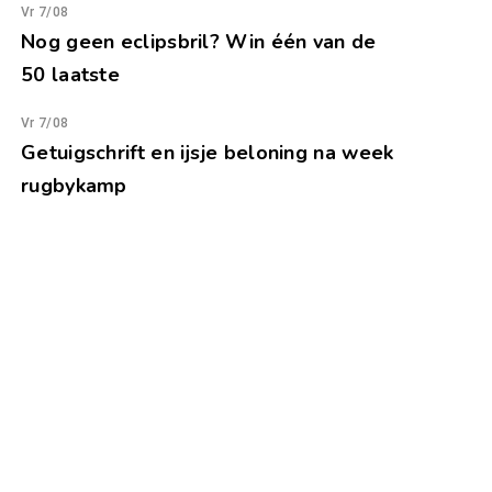
Vr 7/08
Nog geen eclipsbril? Win één van de
50 laatste
Vr 7/08
Getuigschrift en ijsje beloning na week
rugbykamp