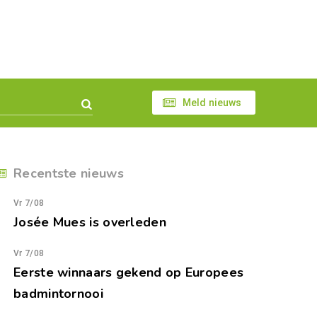
Meld nieuws
Recentste nieuws
Vr 7/08
Josée Mues is overleden
Vr 7/08
Eerste winnaars gekend op Europees
badmintornooi