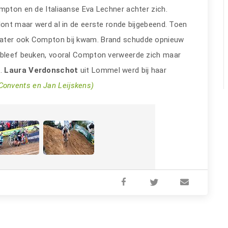
pton en de Italiaanse Eva Lechner achter zich.
lont maar werd al in de eerste ronde bijgebeend. Toen
later ook Compton bij kwam. Brand schudde opnieuw
t bleef beuken, vooral Compton verweerde zich maar
n.
Laura Verdonschot
uit Lommel werd bij haar
 Convents en Jan Leijskens)