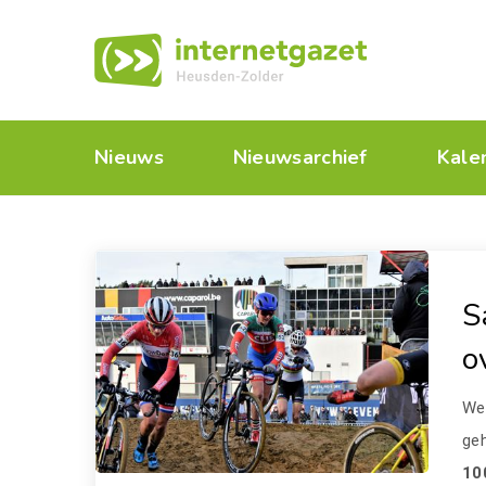
Nieuws
Nieuwsarchief
Kale
S
o
We
geh
10