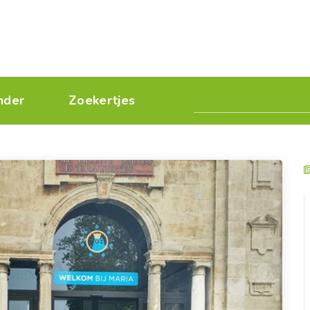
nder
Zoekertjes