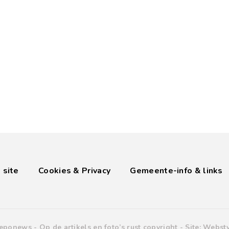
 site
Cookies & Privacy
Gemeente-info & links
eponews -
Op de artikels en foto’s rust copyright
- Site:
Websty