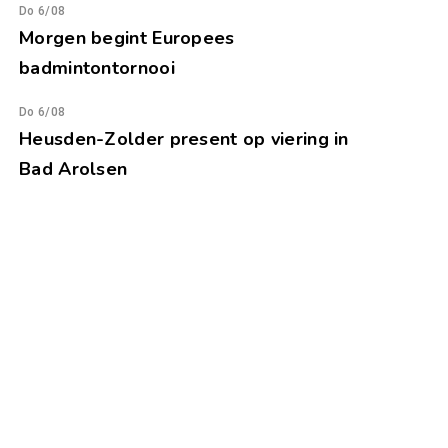
Do 6/08
Morgen begint Europees
badmintontornooi
Do 6/08
Heusden-Zolder present op viering in
Bad Arolsen