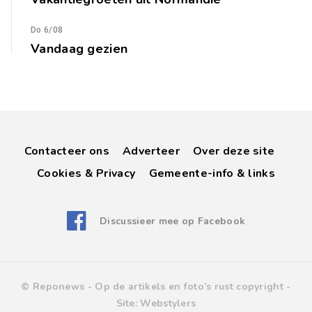
Do 6/08
Vandaag gezien
Contacteer ons
Adverteer
Over deze site
Cookies & Privacy
Gemeente-info & links
Discussieer mee op Facebook
© Reponews -
Op de artikels en foto’s rust copyright
-
Site:
Webstylers