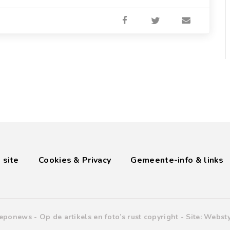
 site
Cookies & Privacy
Gemeente-info & links
eponews -
Op de artikels en foto’s rust copyright
- Site:
Websty