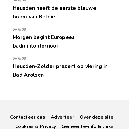
Do 6/08
Heusden heeft de eerste blauwe
boom van België
Do 6/08
Morgen begint Europees
badmintontornooi
Do 6/08
Heusden-Zolder present op viering in
Bad Arolsen
Contacteer ons
Adverteer
Over deze site
Cookies & Privacy
Gemeente-info & links