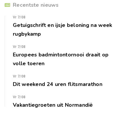
Recentste nieuws
Vr 7/08
Getuigschrift en ijsje beloning na week
rugbykamp
Vr 7/08
Europees badmintontornooi draait op
volle toeren
Vr 7/08
Dit weekend 24 uren flitsmarathon
Vr 7/08
Vakantiegroeten uit Normandië