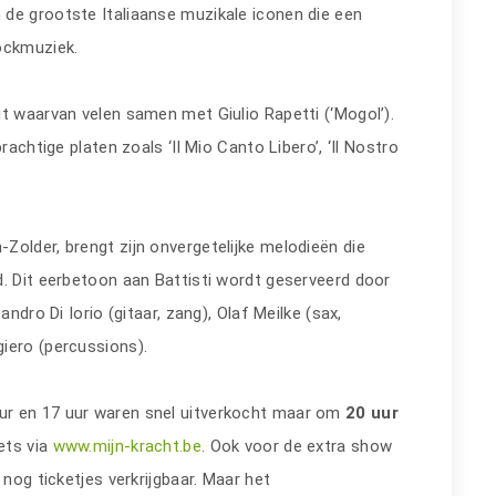
de grootste Italiaanse muzikale iconen die een
rockmuziek.
t waarvan velen samen met Giulio Rapetti (‘Mogol’).
rachtige platen zoals ‘Il Mio Canto Libero’, ‘Il Nostro
Zolder, brengt zijn onvergetelijke melodieën die
d. Dit eerbetoon aan Battisti wordt geserveerd door
ndro Di Iorio (gitaar, zang), Olaf Meilke (sax,
iero (percussions).
ur en 17 uur waren snel uitverkocht maar om
20 uur
kets via
www.mijn-kracht.be
. Ook voor de extra show
 nog ticketjes verkrijgbaar. Maar het