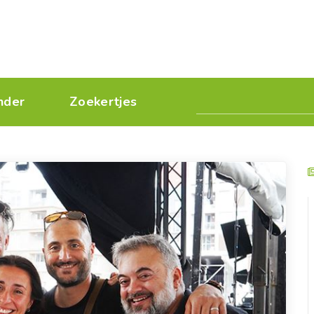
nder
Zoekertjes