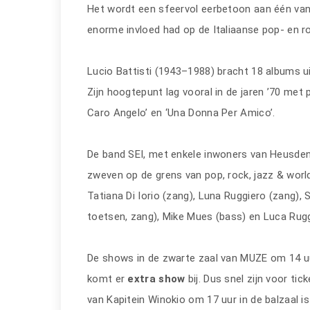
Het wordt een sfeervol eerbetoon aan één van 
enorme invloed had op de Italiaanse pop- en 
Lucio Battisti (1943–1988) bracht 18 albums ui
Zijn hoogtepunt lag vooral in de jaren ’70 met p
Caro Angelo’ en ‘Una Donna Per Amico’.
De band SEI, met enkele inwoners van Heusden-
zweven op de grens van pop, rock, jazz & worl
Tatiana Di Iorio (zang), Luna Ruggiero (zang), Sa
toetsen, zang), Mike Mues (bass) en Luca Rugg
De shows in de zwarte zaal van MUZE om 14 u
komt er
extra
show
bij. Dus snel zijn voor tic
van Kapitein Winokio om 17 uur in de balzaal is