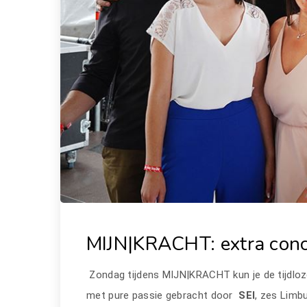
MIJN|KRACHT: extra conc
Zondag tijdens MIJN|KRACHT kun je de tijdlo
met pure passie gebracht door
SEI
, zes Limb