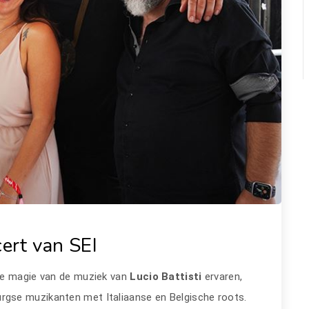
ert van SEI
ze magie van de muziek van
Lucio Battisti
ervaren,
urgse muzikanten met Italiaanse en Belgische roots.