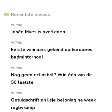
Recentste nieuws
Vr 7/08
Josée Mues is overleden
Vr 7/08
Eerste winnaars gekend op Europees
badmintornooi
Vr 7/08
Nog geen eclipsbril? Win één van de
50 laatste
Vr 7/08
Getuigschrift en ijsje beloning na week
rugbykamp