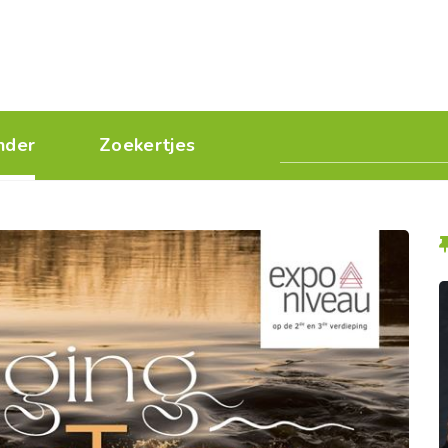
nder
Zoekertjes