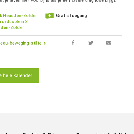
 je leven niet voorbij is als je een zware diagnose krijgt.
ek Heusden-Zolder
Gratis toegang
brordusplein 8
sden-Zolder
veau-beweging-stilte
e hele kalender