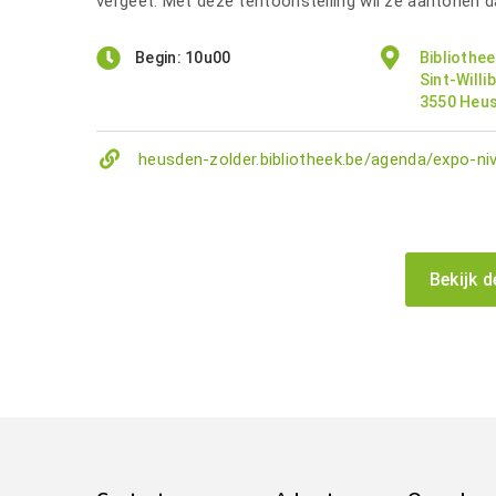
vergeet. Met deze tentoonstelling wil ze aantonen dat
Begin: 10u00
Bibliothe
Sint-Willi
3550 Heu
heusden-zolder.bibliotheek.be/agenda/expo-ni
Bekijk d