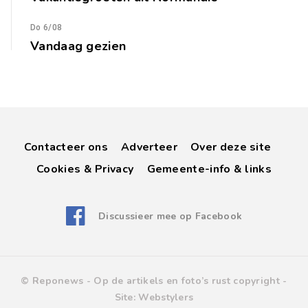
Do 6/08
Vandaag gezien
Contacteer ons
Adverteer
Over deze site
Cookies & Privacy
Gemeente-info & links
Discussieer mee op Facebook
© Reponews -
Op de artikels en foto’s rust copyright
-
Site:
Webstylers