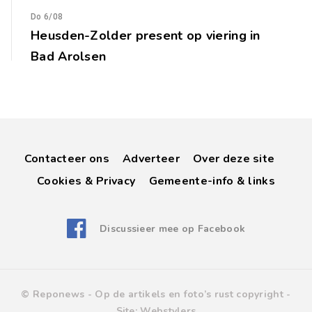
Do 6/08
Heusden-Zolder present op viering in
Bad Arolsen
Contacteer ons
Adverteer
Over deze site
Cookies & Privacy
Gemeente-info & links
Discussieer mee op Facebook
© Reponews -
Op de artikels en foto’s rust copyright
-
Site:
Webstylers