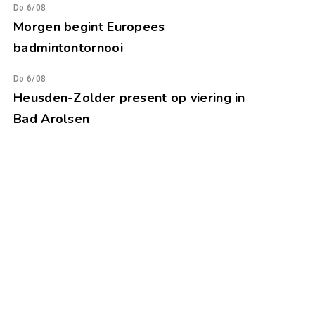
Do 6/08
Morgen begint Europees
badmintontornooi
Do 6/08
Heusden-Zolder present op viering in
Bad Arolsen