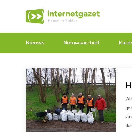
Nieuws
Nieuwsarchief
Kale
H
Wie
ge
zie
do