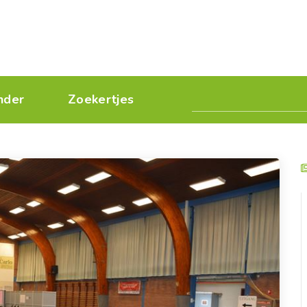
nder
Zoekertjes