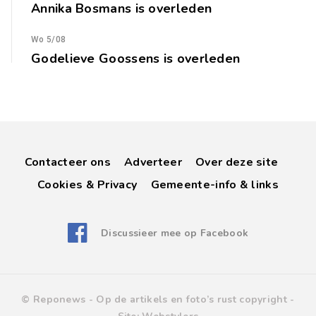
Annika Bosmans is overleden
Wo 5/08
Godelieve Goossens is overleden
Contacteer ons
Adverteer
Over deze site
Cookies & Privacy
Gemeente-info & links
Discussieer mee op Facebook
© Reponews -
Op de artikels en foto’s rust copyright
-