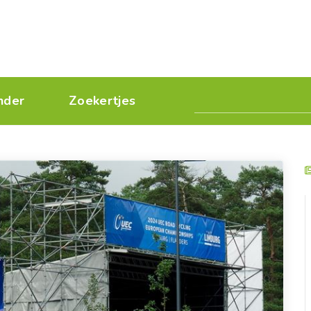
nder
Zoekertjes