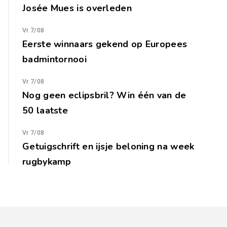
Josée Mues is overleden
Vr 7/08
Eerste winnaars gekend op Europees
badmintornooi
Vr 7/08
Nog geen eclipsbril? Win één van de
50 laatste
Vr 7/08
Getuigschrift en ijsje beloning na week
rugbykamp