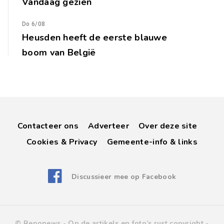
Vandaag gezien
Do 6/08
Heusden heeft de eerste blauwe
boom van België
Contacteer ons
Adverteer
Over deze site
Cookies & Privacy
Gemeente-info & links
Discussieer mee op Facebook
© Reponews -
Op de artikels en foto’s rust copyright
-