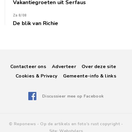
Vakantiegroeten uit Serfaus
Za 8/08
De blik van Richie
Contacteer ons
Adverteer
Over deze site
Cookies & Privacy
Gemeente-info & links
Discussieer mee op Facebook
© Reponews -
Op de artikels en foto’s rust copyright
-
Site:
Webstylers