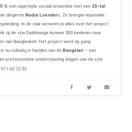
il
, een eigentijds vocaal ensemble met een
25-tal
van dirigente
Nadia Loender
s. Ze brengen klassieke
eleiding. In de zaal verneem je alles over het project
ank zij de vzw Dakbhanga kunnen 500 kinderen naar
den van Bangladesh. Het project werd op gang
is nu volledig in handen van de
Bengalen
– een
 professionele ondersteuning krijgen van de vzw.
 011 42 72 05