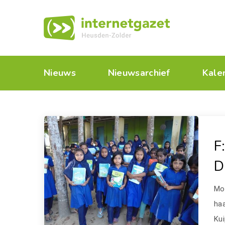
Nieuws
Nieuwsarchief
Kale
F
D
Mo
haa
Kui