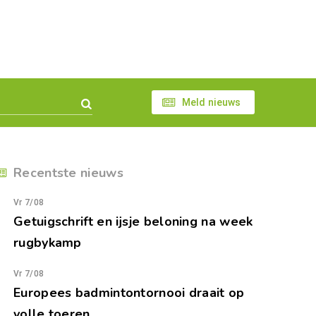
Meld nieuws
Recentste nieuws
Vr 7/08
Getuigschrift en ijsje beloning na week
rugbykamp
Vr 7/08
Europees badmintontornooi draait op
volle toeren