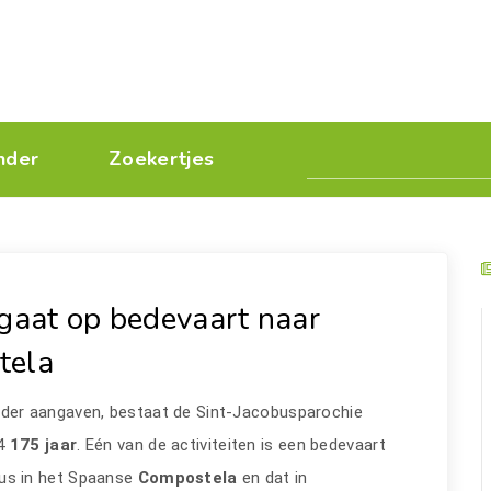
nder
Zoekertjes
 gaat op bedevaart naar
tela
rder aangaven, bestaat de Sint-Jacobusparochie
4
175 jaar
. Eén van de activiteiten is een bedevaart
us in het Spaanse
Compostela
en dat in