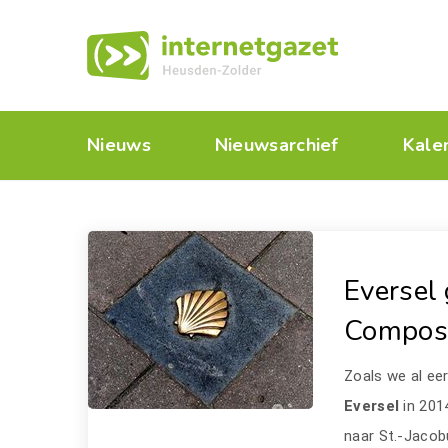
Nieuws
Nieuwsarchief
Kale
Eversel
Compos
Zoals we al ee
Eversel
in 201
naar St.-Jacob