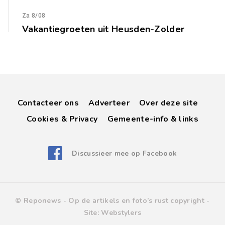
Za 8/08
Vakantiegroeten uit Heusden-Zolder
Contacteer ons
Adverteer
Over deze site
Cookies & Privacy
Gemeente-info & links
Discussieer mee op Facebook
© Reponews -
Op de artikels en foto’s rust copyright
-
Site:
Webstylers