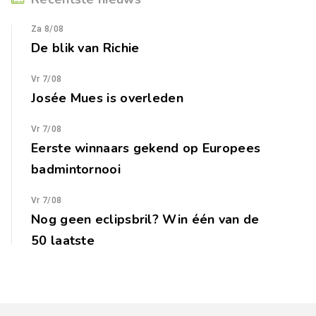
Za 8/08
De blik van Richie
Vr 7/08
Josée Mues is overleden
Vr 7/08
Eerste winnaars gekend op Europees
badmintornooi
Vr 7/08
Nog geen eclipsbril? Win één van de
50 laatste