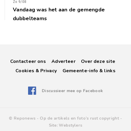
Zo 9/08
Vandaag was het aan de gemengde
dubbelteams
Contacteer ons
Adverteer
Over deze site
Cookies & Privacy
Gemeente-info & links
Discussieer mee op Facebook
© Reponews -
Op de artikels en foto’s rust copyright
-
Site:
Webstylers