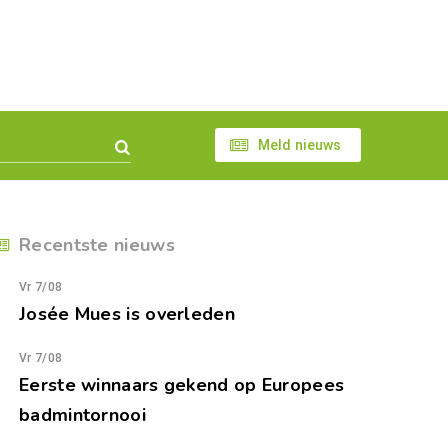
Meld nieuws
Recentste nieuws
Vr 7/08
Josée Mues is overleden
Vr 7/08
Eerste winnaars gekend op Europees
badmintornooi