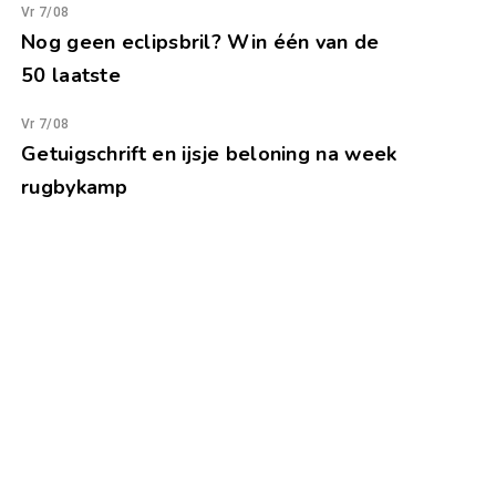
Vr 7/08
Nog geen eclipsbril? Win één van de
50 laatste
Vr 7/08
Getuigschrift en ijsje beloning na week
rugbykamp