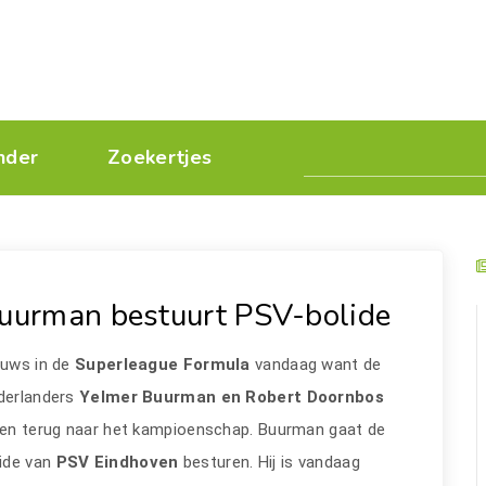
nder
Zoekertjes
uurman bestuurt PSV-bolide
uws in de
Superleague Formula
vandaag want de
derlanders
Yelmer Buurman en Robert Doornbos
ren terug naar het kampioenschap. Buurman gaat de
lide van
PSV Eindhoven
besturen. Hij is vandaag