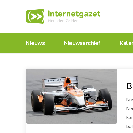
Nieuws
Nieuwsarchief
Kale
B
Nie
Ne
ke
bo