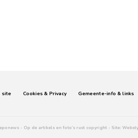
 site
Cookies & Privacy
Gemeente-info & links
eponews -
Op de artikels en foto’s rust copyright
- Site:
Websty