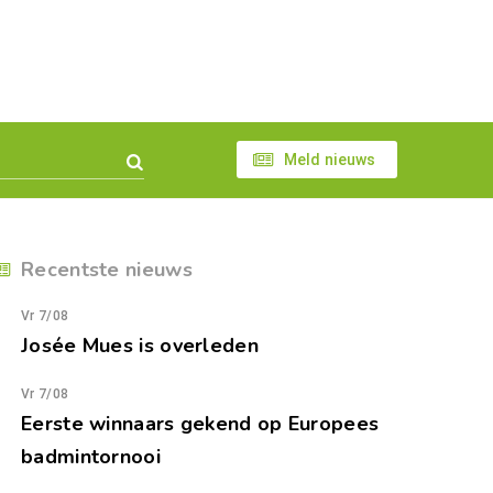
Meld nieuws
Recentste nieuws
Vr 7/08
Josée Mues is overleden
Vr 7/08
Eerste winnaars gekend op Europees
badmintornooi