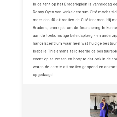
In de tent op het Braderieplein is vanmiddag d
Ronny Oyen van winkelcentrum Cité mocht zic
meer dan 40 attracties de Cité innemen. Hij m
Braderie, enerzijds om de financiering te kunn
aan de toekomstige beleidsploeg - en anderzij
handelscentrum waar heel wat huidige bestuu
Isabelle Thielemans feliciteerde de bestuurspl
event op te zetten en hoopte dat ook in de t
waren de eerste attracties geopend en animati
opgedaagd.