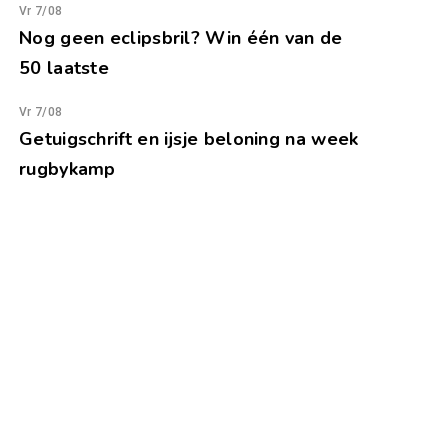
Vr 7/08
Nog geen eclipsbril? Win één van de
50 laatste
Vr 7/08
Getuigschrift en ijsje beloning na week
rugbykamp