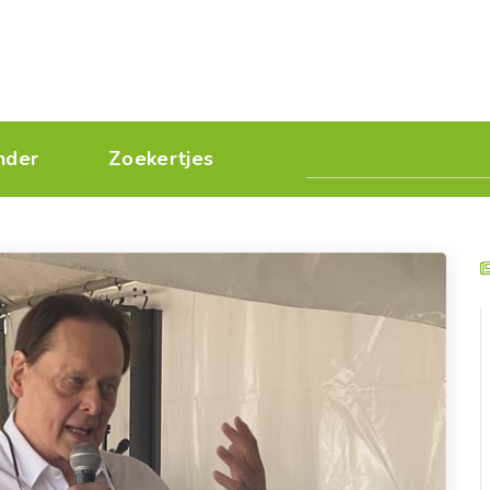
nder
Zoekertjes