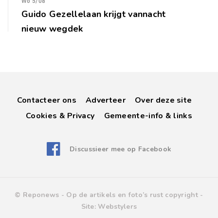
Wo 5/08
Guido Gezellelaan krijgt vannacht
nieuw wegdek
Contacteer ons
Adverteer
Over deze site
Cookies & Privacy
Gemeente-info & links
Discussieer mee op Facebook
© Reponews -
Op de artikels en foto’s rust copyright
-
Site:
Webstylers