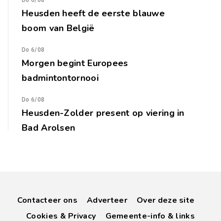
Do 6/08
Heusden heeft de eerste blauwe
boom van België
Do 6/08
Morgen begint Europees
badmintontornooi
Do 6/08
Heusden-Zolder present op viering in
Bad Arolsen
Contacteer ons
Adverteer
Over deze site
Cookies & Privacy
Gemeente-info & links