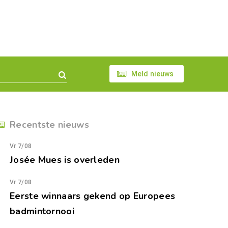
Meld nieuws
Recentste nieuws
Vr 7/08
Josée Mues is overleden
Vr 7/08
Eerste winnaars gekend op Europees
badmintornooi