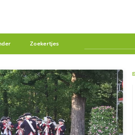
nder
Zoekertjes