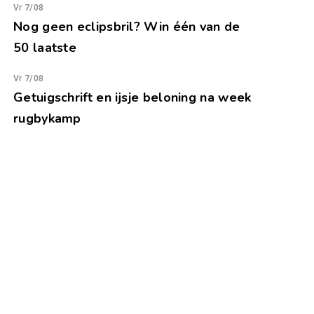
Vr 7/08
Nog geen eclipsbril? Win één van de
50 laatste
Vr 7/08
Getuigschrift en ijsje beloning na week
rugbykamp