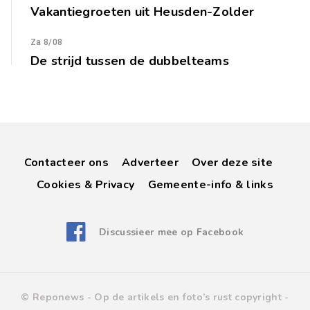
Vakantiegroeten uit Heusden-Zolder
Za 8/08
De strijd tussen de dubbelteams
Contacteer ons
Adverteer
Over deze site
Cookies & Privacy
Gemeente-info & links
Discussieer mee op Facebook
© Reponews -
Op de artikels en foto’s rust copyright
-