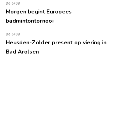
Do 6/08
Morgen begint Europees
badmintontornooi
Do 6/08
Heusden-Zolder present op viering in
Bad Arolsen