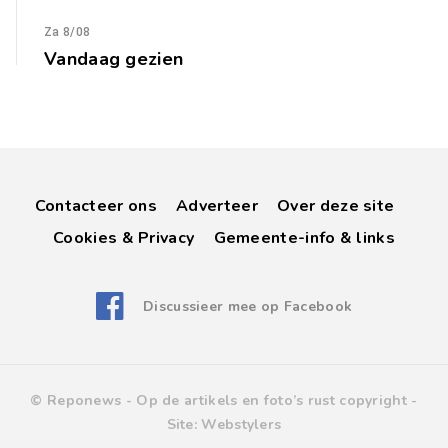
Za 8/08
Vandaag gezien
Contacteer ons
Adverteer
Over deze site
Cookies & Privacy
Gemeente-info & links
Discussieer mee op Facebook
© Reponews -
Op de artikels en foto’s rust copyright
-
Site:
Webstylers