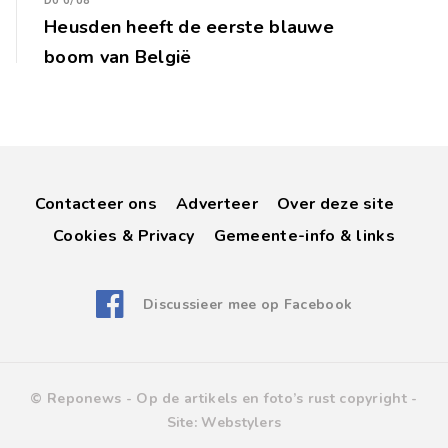
Do 6/08
Heusden heeft de eerste blauwe
boom van België
Contacteer ons
Adverteer
Over deze site
Cookies & Privacy
Gemeente-info & links
Discussieer mee op Facebook
© Reponews -
Op de artikels en foto’s rust copyright
-
Site:
Webstylers