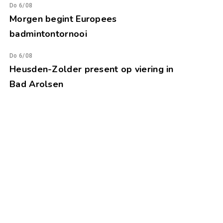
Do 6/08
Morgen begint Europees
badmintontornooi
Do 6/08
Heusden-Zolder present op viering in
Bad Arolsen