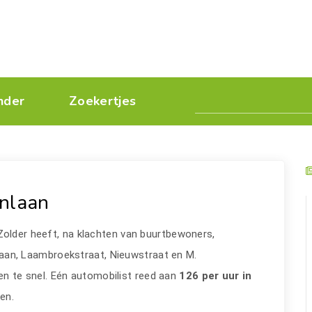
nder
Zoekertjes
jnlaan
Zolder heeft, na klachten van buurtbewoners,
aan, Laambroekstraat, Nieuwstraat en M.
en te snel. Eén automobilist reed aan
126 per uur in
ken.