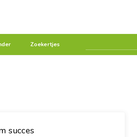
nder
Zoekertjes
rm succes